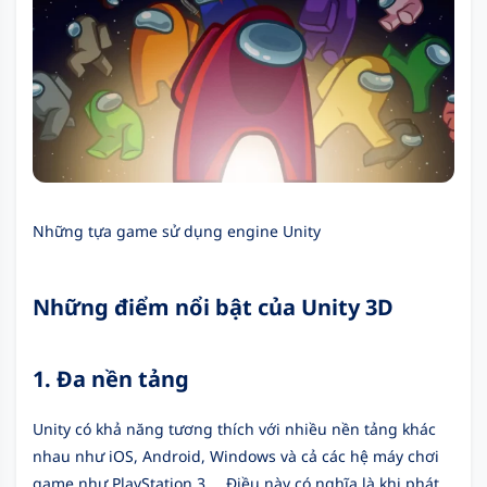
Những tựa game sử dụng engine Unity
Những điểm nổi bật của Unity 3D
1. Đa nền tảng
Unity có khả năng tương thích với nhiều nền tảng khác
nhau như iOS, Android, Windows và cả các hệ máy chơi
game như PlayStation 3,… Điều này có nghĩa là khi phát