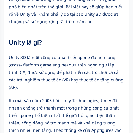
phổ biến nhất trên thế giới. Bài viết này sẽ giúp bạn hiểu
rõ về Unity và khám phá lý do tại sao Unity 3D được ưa
chuộng và sử dụng rộng rãi trên toàn cầu.
Unity là gì?
Unity 3D là một công cụ phát triển game đa nền tảng
(cross- flatform game engine) dựa trên ngôn ngữ lập
trình C#, được sử dụng để phát triển các trò chơi và cả
các trải nghiệm thực tế ảo (VR) hay thực tế ảo tăng cường
(AR).
Ra mắt vào năm 2005 bởi Unity Technologies, Unity đã
nhanh chóng trở thành một trong những công cụ phát
triển game phổ biến nhất thế giới bởi giao diện thân
thiện, cộng đồng hỗ trợ mạnh mẽ và khả năng tương
thích nhiều nền tảng. Theo thống kê của Appfigures vào