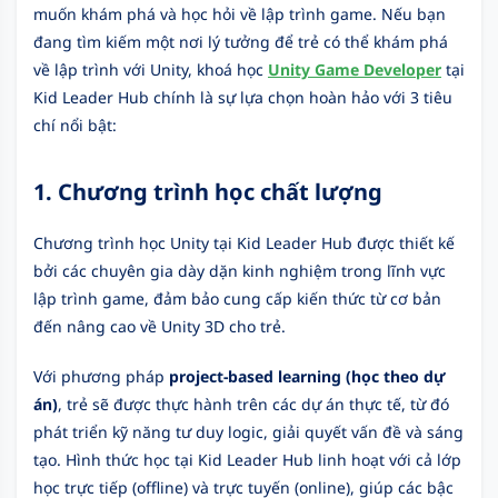
muốn khám phá và học hỏi về lập trình game. Nếu bạn
đang tìm kiếm một nơi lý tưởng để trẻ có thể khám phá
về lập trình với Unity, khoá học
Unity Game Developer
tại
Kid Leader Hub chính là sự lựa chọn hoàn hảo với 3 tiêu
chí nổi bật:
1. Chương trình học chất lượng
Chương trình học Unity tại Kid Leader Hub được thiết kế
bởi các chuyên gia dày dặn kinh nghiệm trong lĩnh vực
lập trình game, đảm bảo cung cấp kiến thức từ cơ bản
đến nâng cao về Unity 3D cho trẻ.
Với phương pháp
project-based learning (học theo dự
án)
, trẻ sẽ được thực hành trên các dự án thực tế, từ đó
phát triển kỹ năng tư duy logic, giải quyết vấn đề và sáng
tạo. Hình thức học tại Kid Leader Hub linh hoạt với cả lớp
học trực tiếp (offline) và trực tuyến (online), giúp các bậc