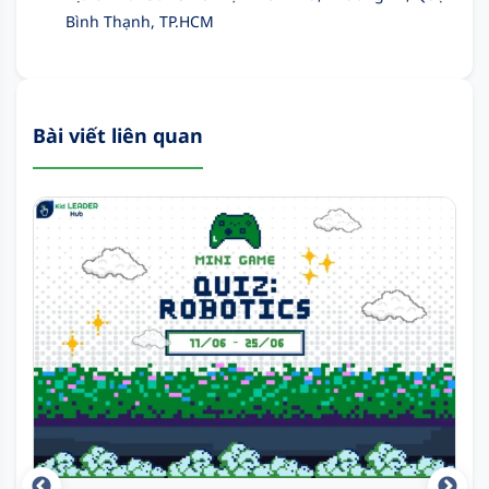
Bình Thạnh, TP.HCM
Bài viết liên quan