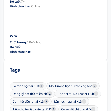
Độ tuổi:
7+
Hình thức học:
Online
Wro
Thời lượng:
0 Buổi học
Độ tuổi:
Hình thức học:
Tags
Lộ trình học tại KLD
Môi trường học 100% tiếng Anh
3
2
Đăng ký học thử miễn phí
Học phí tại Kid Leader Hub
2
1
Cam kết đầu ra tại KLD
Lớp học mẫu tại KLD
1
1
Tiêu chuẩn giáo viên tại KLD
Cơ sở vật chất tại KLD
1
1