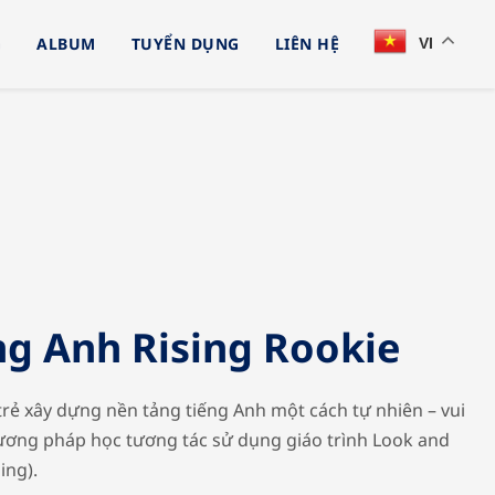
G
ALBUM
TUYỂN DỤNG
LIÊN HỆ
VI
ng Anh Rising Rookie
trẻ xây dựng nền tảng tiếng Anh một cách tự nhiên – vui
ương pháp học tương tác sử dụng giáo trình Look and
ing).