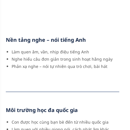
Nền tảng nghe – nói tiếng Anh
Làm quen âm, vần, nhịp điệu tiếng Anh
Nghe hiểu câu đơn giản trong sinh hoạt hằng ngày
Phản xạ nghe – nói tự nhiên qua trò chơi, bài hát
Môi trường học đa quốc gia
Con được học cùng bạn bè đến từ nhiều quốc gia
Làm quen với nhiều giọng nói, cách phát âm khác