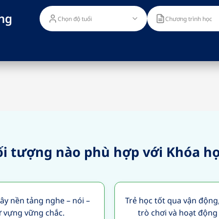
ng
Chọn độ tuổi
Chương trình học
i tượng nào phù hợp với Khóa h
xây nền tảng nghe – nói –
Trẻ học tốt qua vận động
ừ vựng vững chắc.
trò chơi và hoạt độn