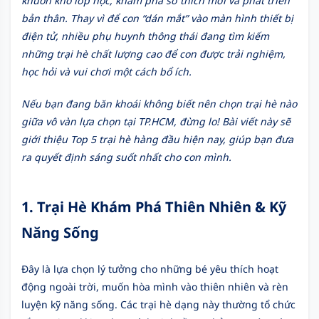
khuôn khổ lớp học, khám phá sở thích mới và phát triển
bản thân. Thay vì để con “dán mắt” vào màn hình thiết bị
điện tử, nhiều phụ huynh thông thái đang tìm kiếm
những trại hè chất lượng cao để con được trải nghiệm,
học hỏi và vui chơi một cách bổ ích.
Nếu bạn đang băn khoái không biết nên chọn trại hè nào
giữa vô vàn lựa chọn tại TP.HCM, đừng lo! Bài viết này sẽ
giới thiệu Top 5 trại hè hàng đầu hiện nay, giúp bạn đưa
ra quyết định sáng suốt nhất cho con mình.
1. Trại Hè Khám Phá Thiên Nhiên & Kỹ
Năng Sống
Đây là lựa chọn lý tưởng cho những bé yêu thích hoạt
động ngoài trời, muốn hòa mình vào thiên nhiên và rèn
luyện kỹ năng sống. Các trại hè dạng này thường tổ chức