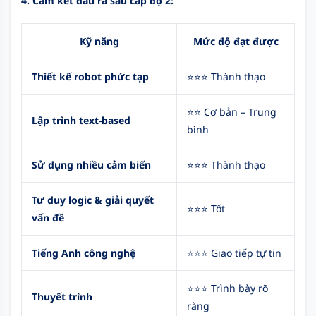
4. Cam kết đầu ra sau cấp độ 2:
Kỹ năng
Mức độ đạt được
Thiết kế robot phức tạp
⭐⭐⭐ Thành thạo
⭐⭐ Cơ bản – Trung
Lập trình text-based
bình
Sử dụng nhiều cảm biến
⭐⭐⭐ Thành thạo
Tư duy logic & giải quyết
⭐⭐⭐ Tốt
vấn đề
Tiếng Anh công nghệ
⭐⭐⭐ Giao tiếp tự tin
⭐⭐⭐ Trình bày rõ
Thuyết trình
ràng