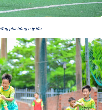
những pha bóng nảy lửa