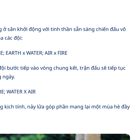
ng ở sân khởi động với tinh thần sẵn sàng chiến đấu vô
a các đội:
RE;
EARTH x WATER;
AIR x FIRE
đội bước tiếp vào vòng chung kết, trận đấu sẽ tiếp tục
g ngày.
RE;
WATER X AIR
ng kịch tính, nảy lửa góp phần mang lại một mùa hè đầy