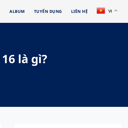
G
ALBUM
TUYỂN DỤNG
LIÊN HỆ
VI
16 là gì?