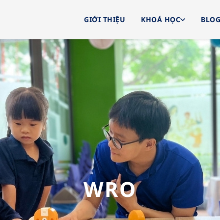
GIỚI THIỆU
KHOÁ HỌC
BLO
WRO