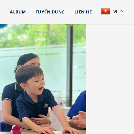
G
ALBUM
TUYỂN DỤNG
LIÊN HỆ
VI